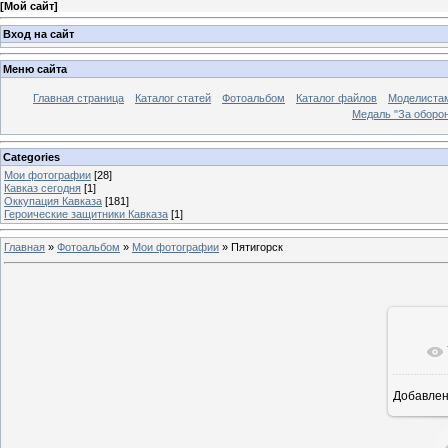
[
Мой сайт
]
Вход на сайт
Меню сайта
Главная страница
Каталог статей
Фотоальбом
Каталог файлов
Моделиста
Медаль "За оборон
Categories
Мои фотографии
[28]
Кавказ сегодня
[1]
Оккупация Кавказа
[181]
Героические защитники Кавказа
[1]
Главная
»
Фотоальбом
»
Мои фотографии
» Пятигорск
Добавле
1