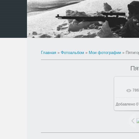
Главная
»
Фотоальбом
»
Мои фотографии
» Пятиго
Пя
786
В р
Добавлено
0
1024