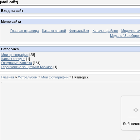
[
Мой сайт
]
Вход на сайт
Меню сайта
Главная страница
Каталог статей
Фотоальбом
Каталог файлов
Моделиста
Медаль "За оборон
Categories
Мои фотографии
[28]
Кавказ сегодня
[1]
Оккупация Кавказа
[181]
Героические защитники Кавказа
[1]
Главная
»
Фотоальбом
»
Мои фотографии
» Пятигорск
Добавле
5